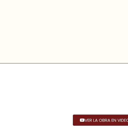
La obra de teatro de l
ya está disponible en 
Obra:
LA OBRA QUE SAL
VER LA OBRA EN VIDE