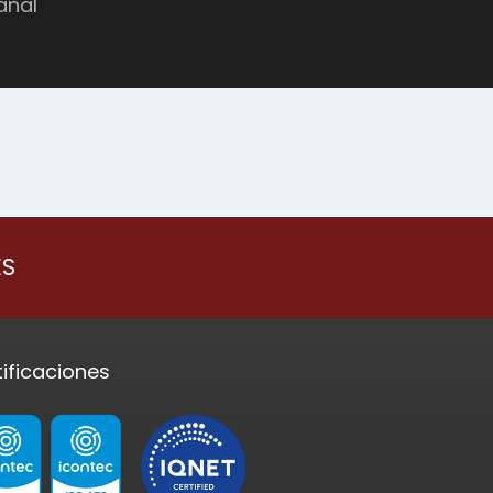
anal
ES
tificaciones